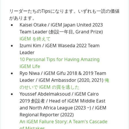
リーダーたちのTipsになります。いずれも一読の価値
があります。
Kaisei Otake / iGEM Japan United 2023
Team Leader (創設一年目, Grand Prize)
iGEM を終えて
Izumi Kim / iGEM Waseda 2022 Team
Leader
10 Personal Tips for Having Amazing
iGEM Life
Ryo Niwa / iGEM Gifu 2018 & 2019 Team
Leader / iGEM Ambassdor (2020, 2021)
俺
のせいで iGEM の賞を逃した
Youssef Abdelmaksoud / iGEM Cairo
2019 創設者 / Head of iGEM Middle East
and North Africa League (2023 ~) / iGEM
Regional Reporter (2022)
An iGEM Failure Story: A Team's Cascade
of Mistakes