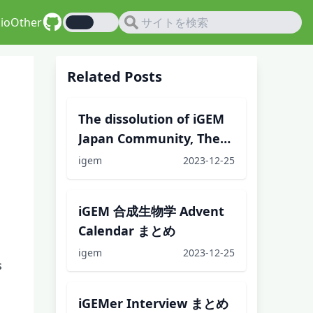
io
Other
Related Posts
The dissolution of iGEM
Japan Community, The
Next...
igem
2023-12-25
iGEM 合成生物学 Advent
Calendar まとめ
igem
2023-12-25
s
iGEMer Interview まとめ