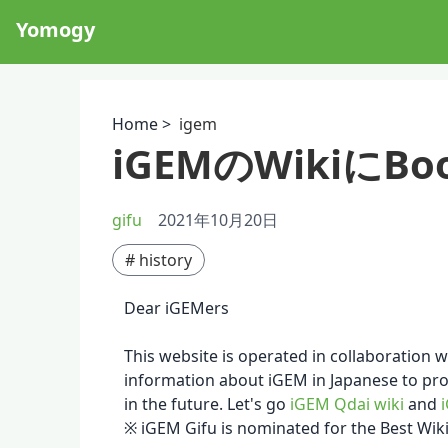
Yomogy
Home >
igem
iGEMのWikiにB
gifu
2021年10月20日
#
history
Dear iGEMers
This website is operated in collaboration 
information about iGEM in Japanese to pr
in the future. Let's go
iGEM Qdai wiki
and
※ iGEM Gifu is nominated for the Best Wiki