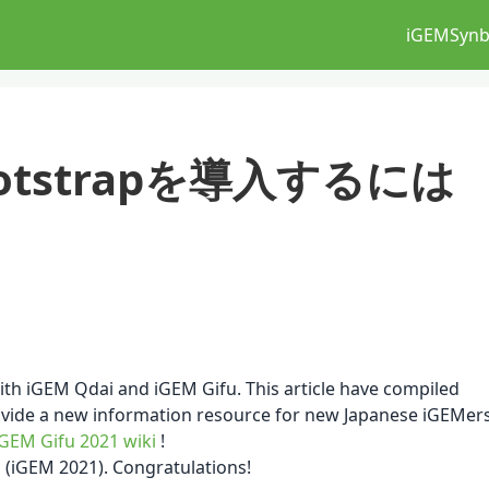
iGEM
Synb
ootstrapを導入するには
with iGEM Qdai and iGEM Gifu. This article have compiled
ovide a new information resource for new Japanese iGEMer
iGEM Gifu 2021 wiki
!
 (iGEM 2021). Congratulations!