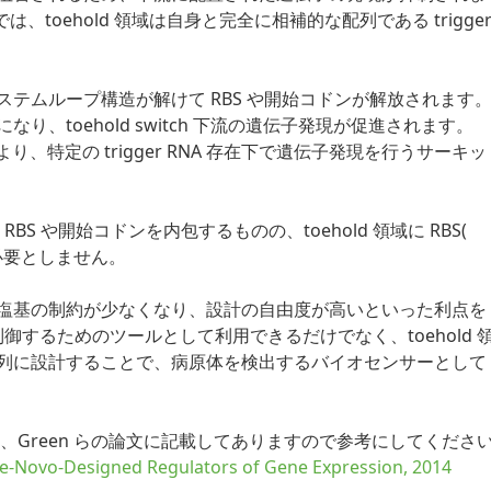
では、toehold 領域は自身と完全に相補的な配列である trigge
結合により、ステムループ構造が解けて RBS や開始コドンが解放されます
、toehold switch 下流の遺伝子発現が促進されます。
より、特定の trigger RNA 存在下で遺伝子発現を行うサーキッ
に RBS や開始コドンを内包するものの、toehold 領域に RBS(
を必要としません。
塩基の制約が少なくなり、設計の自由度が高いといった利点を
発現を制御するためのツールとして利用できるだけでなく、toehold 
列に設計することで、病原体を検出するバイオセンサーとして
ましては、Green らの論文に記載してありますので参考にしてくださ
 De-Novo-Designed Regulators of Gene Expression, 2014