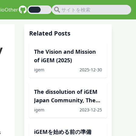
io
Other
Related Posts
y
The Vision and Mission
of iGEM (2025)
igem
2025-12-30
The dissolution of iGEM
Japan Community, The
Next...
igem
2023-12-25
iGEMを始める前の準備
s