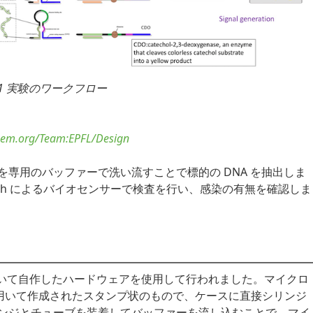
 1 実験のワークフロー
igem.org/Team:EPFL/Design
専用のバッファーで洗い流すことで標的の DNA を抽出しま
Switch によるバイオセンサーで検査を行い、感染の有無を確認しま
ンタを用いて自作したハードウェアを使用して行われました。マイクロ
) を用いて作成されたスタンプ状のもので、ケースに直接シリンジ
ンジとチューブを装着してバッファーを流し込むことで、マイ