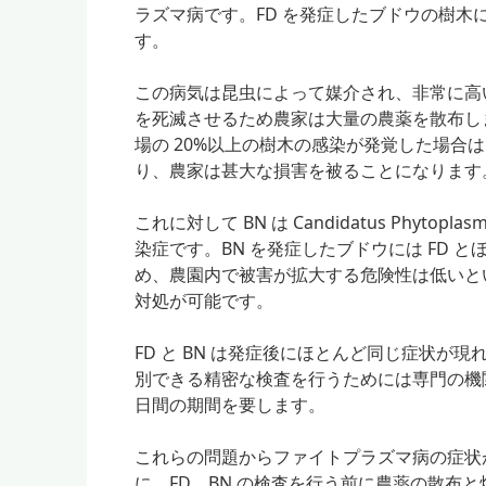
ラズマ病です。FD を発症したブドウの樹
す。
この病気は昆虫によって媒介され、非常に高
を死滅させるため農家は大量の農薬を散布し
場の 20%以上の樹木の感染が発覚した場合
り、農家は甚大な損害を被ることになります
これに対して BN は Candidatus Phyt
染症です。BN を発症したブドウには FD 
め、農園内で被害が拡大する危険性は低いと
対処が可能です。
FD と BN は発症後にほとんど同じ症状
別できる精密な検査を行うためには専門の機関
日間の期間を要します。
これらの問題からファイトプラズマ病の症状が
に、FD、BN の検査を行う前に農薬の散布