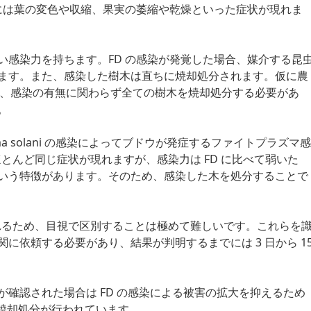
木には葉の変色や収縮、果実の萎縮や乾燥といった症状が現れま
い感染力を持ちます。FD の感染が発覚した場合、媒介する昆
ます。また、感染した樹木は直ちに焼却処分されます。仮に農
は、感染の有無に関わらず全ての樹木を焼却処分する必要があ
。
oplasma solani の感染によってブドウが発症するファイトプラズマ感
とほとんど同じ症状が現れますが、感染力は FD に比べて弱いた
いう特徴があります。そのため、感染した木を処分することで
が現れるため、目視で区別することは極めて難しいです。これらを
に依頼する必要があり、結果が判明するまでには 3 日から 1
確認された場合は FD の感染による被害の拡大を抑えるため
と焼却処分が行われています。