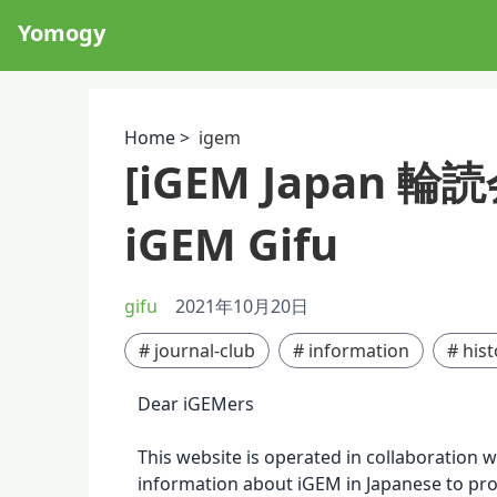
Yomogy
Home >
igem
[iGEM Japan 輪読
iGEM Gifu
gifu
2021年10月20日
#
journal-club
#
information
#
hist
Dear iGEMers
This website is operated in collaboration 
information about iGEM in Japanese to pr