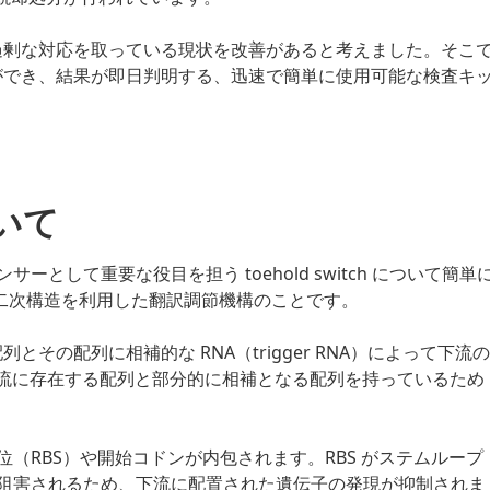
い過剰な対応を取っている現状を改善があると考えました。そこ
とができ、結果が即日判明する、迅速で簡単に使用可能な検査キ
ついて
として重要な役目を担う toehold switch について簡単
RNA の二次構造を利用した翻訳調節機構のことです。
呼ばれる配列とその配列に相補的な RNA（trigger RNA）によって下流の
域は下流に存在する配列と部分的に相補となる配列を持っているため
（RBS）や開始コドンが内包されます。RBS がステムループ
阻害されるため、下流に配置された遺伝子の発現が抑制されま