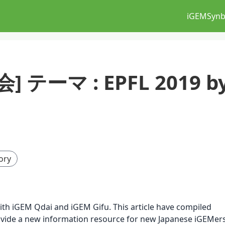
iGEM
Synb
会] テーマ : EPFL 2019 b
ory
with iGEM Qdai and iGEM Gifu. This article have compiled
ovide a new information resource for new Japanese iGEMer